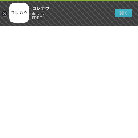
コレカウ
開く
iEnt inc.
FREE