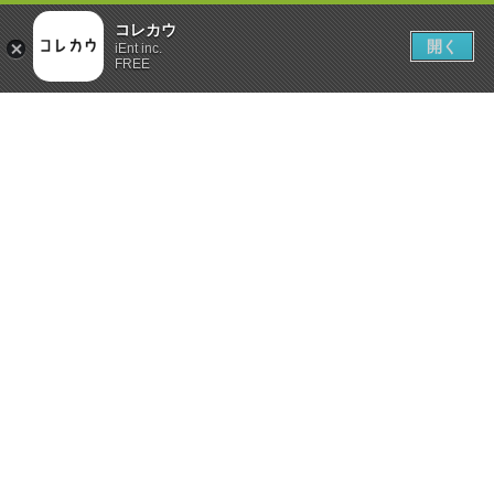
コレカウ
開く
iEnt inc.
FREE