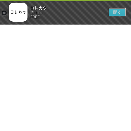
コレカウ
開く
iEnt inc.
FREE