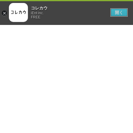
コレカウ
開く
iEnt inc.
FREE