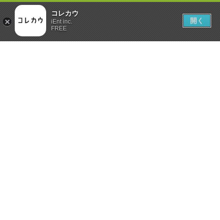
コレカウ
開く
iEnt inc.
FREE