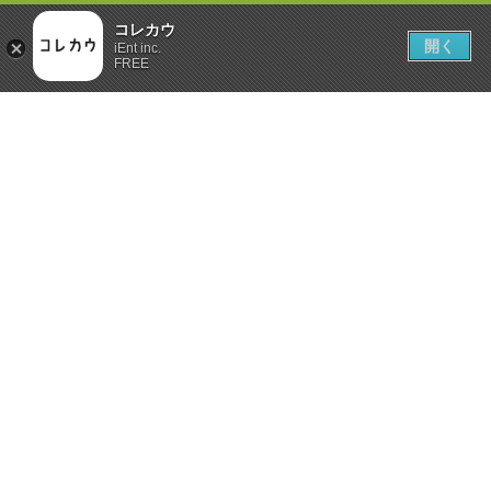
コレカウ
開く
iEnt inc.
FREE