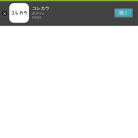
コレカウ
開く
iEnt inc.
FREE