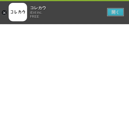
コレカウ
開く
iEnt inc.
FREE