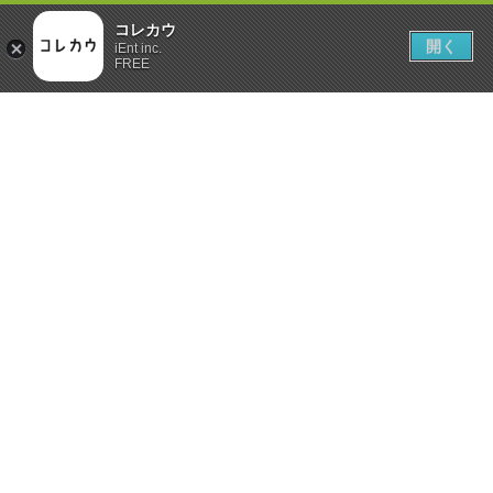
コレカウ
開く
iEnt inc.
FREE