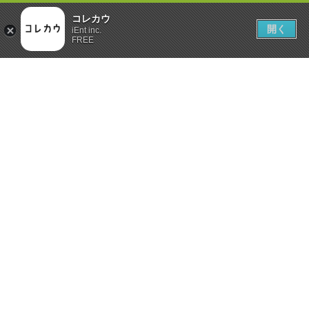
コレカウ
開く
iEnt inc.
FREE