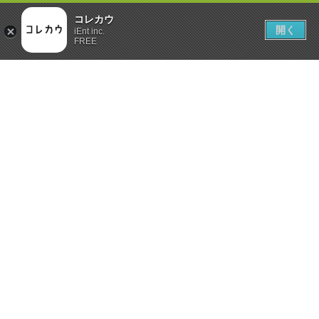
コレカウ
開く
iEnt inc.
FREE