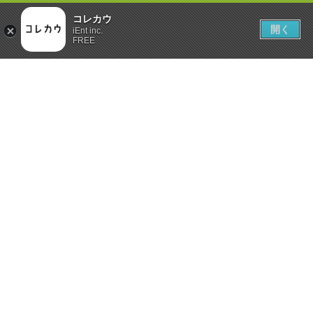
コレカウ
開く
iEnt inc.
FREE