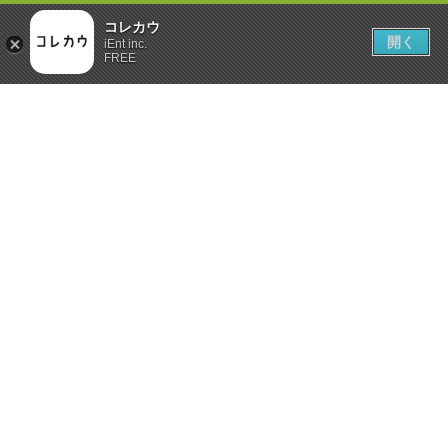
コレカウ
開く
iEnt inc.
FREE