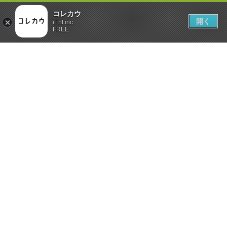
コレカウ
開く
iEnt inc.
FREE