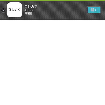
コレカウ
開く
iEnt inc.
FREE