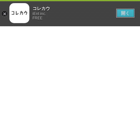
コレカウ
開く
iEnt inc.
FREE