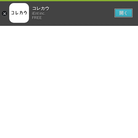
コレカウ
開く
iEnt inc.
FREE