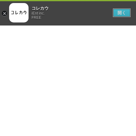
コレカウ
開く
iEnt inc.
FREE