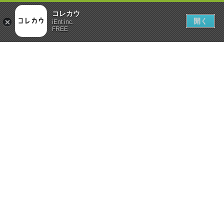
コレカウ
開く
iEnt inc.
FREE