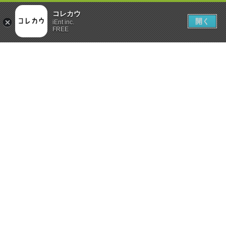
コレカウ
開く
iEnt inc.
FREE