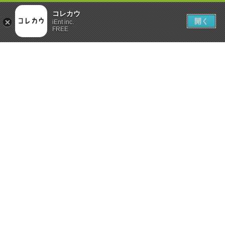
コレカウ
開く
iEnt inc.
FREE