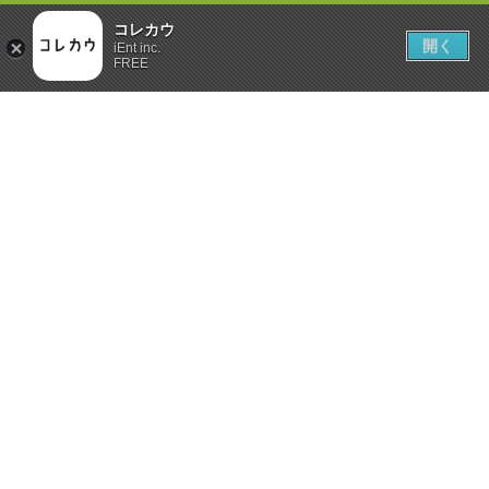
コレカウ
開く
iEnt inc.
FREE