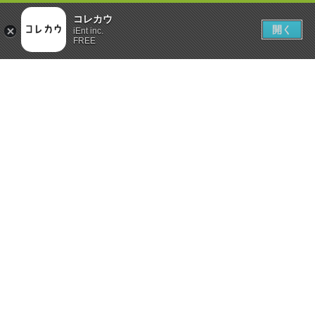
コレカウ
開く
iEnt inc.
FREE