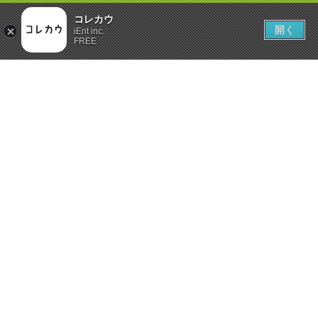
コレカウ
開く
iEnt inc.
FREE