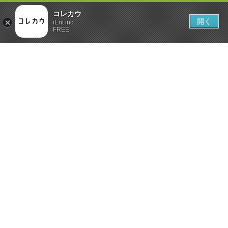
コレカウ
開く
iEnt inc.
FREE