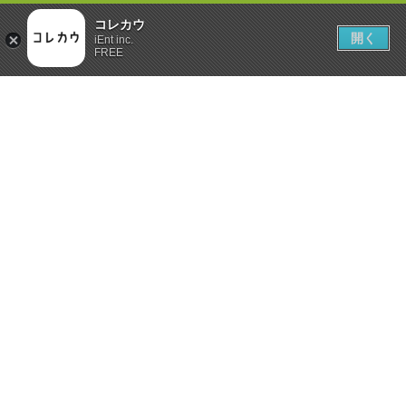
コレカウ
開く
iEnt inc.
FREE