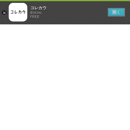
コレカウ
開く
iEnt inc.
FREE