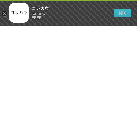
コレカウ
開く
iEnt inc.
FREE