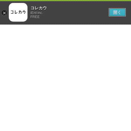
コレカウ
開く
iEnt inc.
FREE