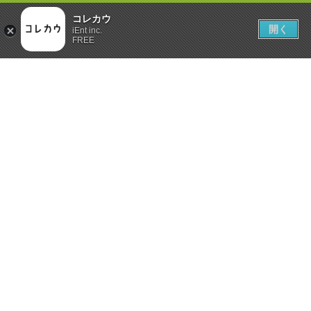
コレカウ
開く
iEnt inc.
FREE