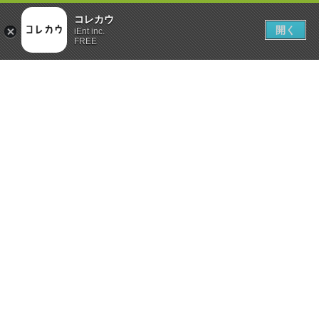
コレカウ
開く
iEnt inc.
FREE