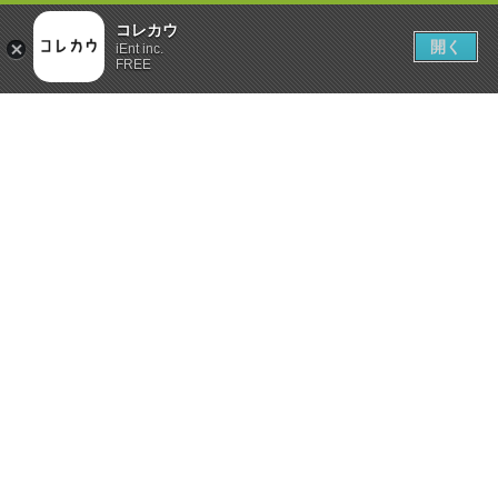
コレカウ
開く
iEnt inc.
FREE