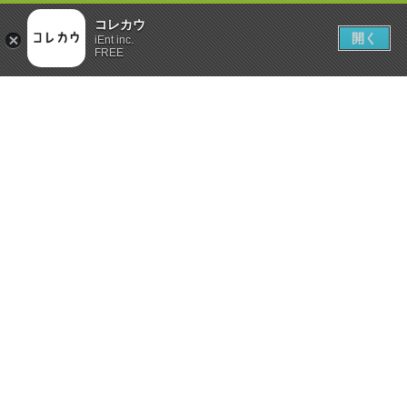
コレカウ
開く
iEnt inc.
FREE