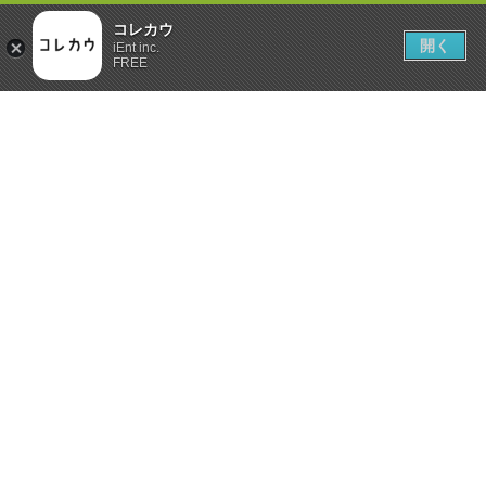
コレカウ
開く
iEnt inc.
FREE