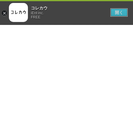
コレカウ
開く
iEnt inc.
FREE