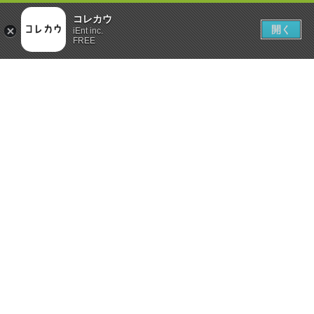
コレカウ
開く
iEnt inc.
FREE