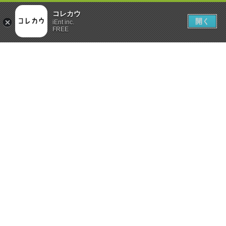
コレカウ
開く
iEnt inc.
FREE