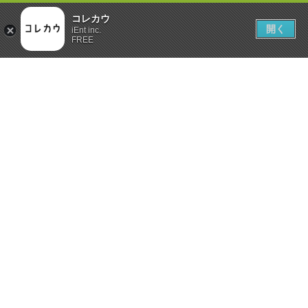
コレカウ
開く
iEnt inc.
FREE