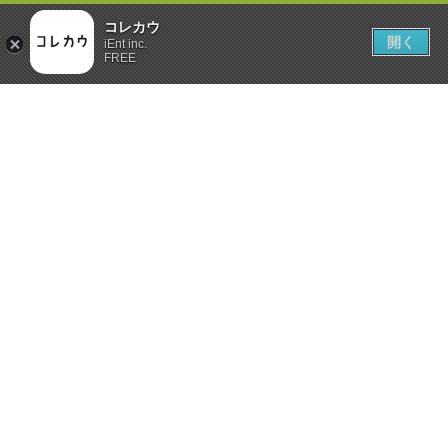
コレカウ
開く
iEnt inc.
FREE