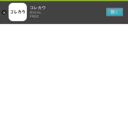
コレカウ
開く
iEnt inc.
FREE