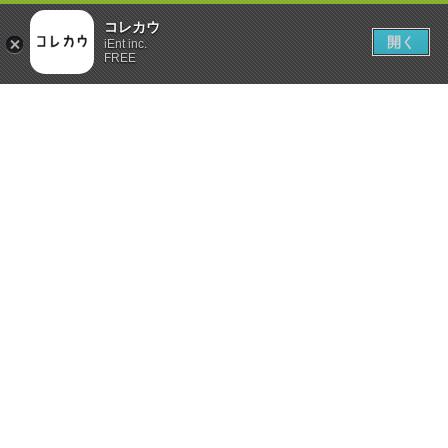
コレカウ
開く
iEnt inc.
FREE