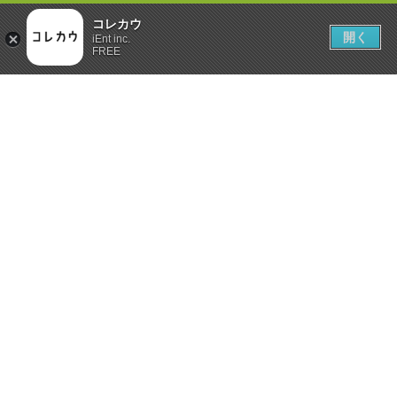
コレカウ
開く
iEnt inc.
FREE