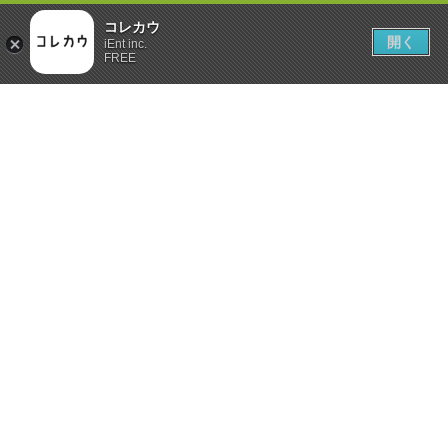
コレカウ
開く
iEnt inc.
FREE