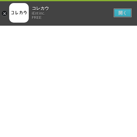
コレカウ
開く
iEnt inc.
FREE