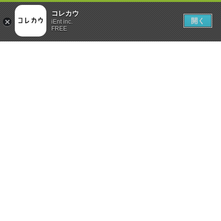
コレカウ
開く
iEnt inc.
FREE