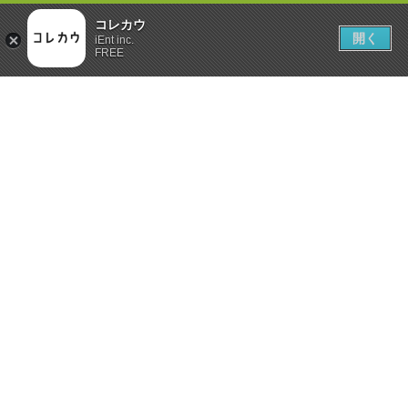
コレカウ
開く
iEnt inc.
FREE