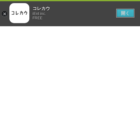
コレカウ
開く
iEnt inc.
FREE