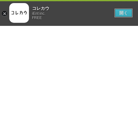
コレカウ
開く
iEnt inc.
FREE