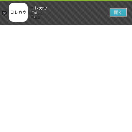
コレカウ
開く
iEnt inc.
FREE