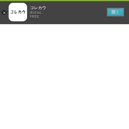
コレカウ
開く
iEnt inc.
FREE